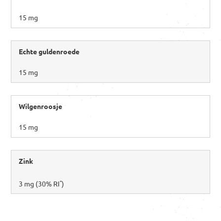
15 mg
Echte guldenroede
15 mg
Wilgenroosje
15 mg
Zink
*
3 mg (30% RI
)