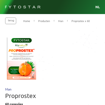
NL
terug
Home
Producten
Man
Proprostex x 60
Man
Proprostex
60 capsules