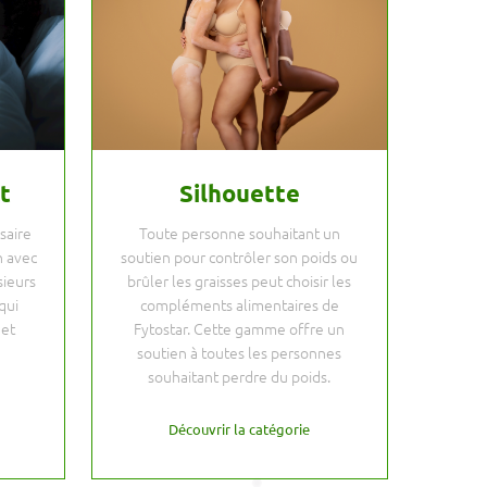
t
Silhouette
saire
Toute personne souhaitant un
 avec
soutien pour contrôler son poids ou
sieurs
brûler les graisses peut choisir les
qui
compléments alimentaires de
 et
Fytostar. Cette gamme offre un
soutien à toutes les personnes
souhaitant perdre du poids.
Découvrir la catégorie