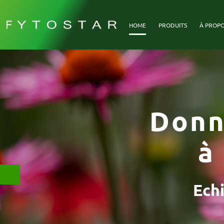
HOME
PRODUITS
À PROPO
Donn
à
Ech