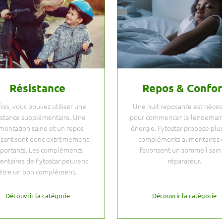
Résistance
Repos & Confor
fois, vous pouvez utiliser une
Une nuit reposante est néces
istance supplémentaire. Une
pour commencer le lendemain
imentation saine et un repos
énergie. Fytostar propose plu
isant sont donc extrêmement
compléments alimentaires 
portants. Les compléments
favorisent un sommeil sain
entaires de Fytostar peuvent
réparateur.
être un bon complément.
Découvrir la catégorie
Découvrir la catégorie