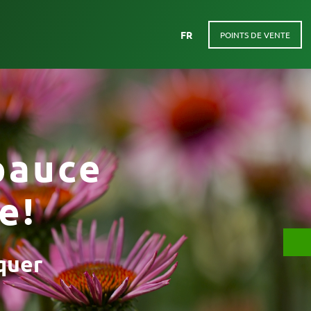
FR
POINTS DE VENTE
pauce
e!
quer