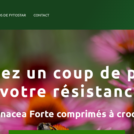
S DE FYTOSTAR
CONTACT
ez un coup de 
 votre résistanc
inacea Forte comprimés à cro