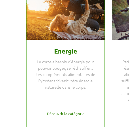
Energie
Le corps a besoin d'énergie pour
Par
pouvoir bouger, se réchauffer...
rés
Les compléments alimentaires de
al
Fytostar activent votre énergie
suff
naturelle dans le corps.
im
alim
Découvrir la catégorie